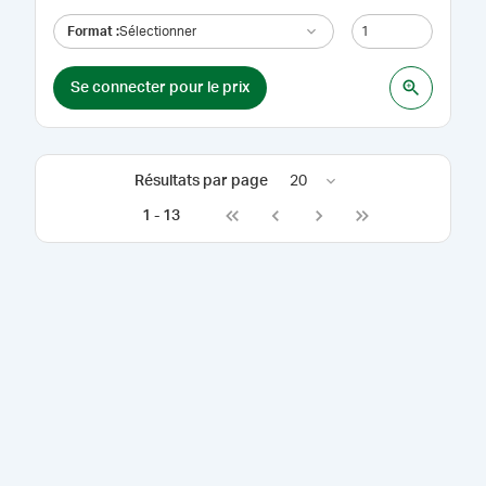
Format
:
Sélectionner
Se connecter pour le prix
Résultats par page
20
1
-
13
Go to first page
Go to previous page
Go to next page
Go to last page