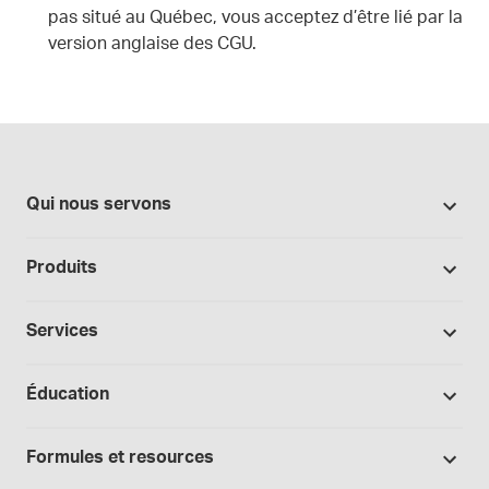
pas situé au Québec, vous acceptez d’être lié par la
version anglaise des CGU.
Qui nous servons
Pharmacies
Produits
Secteur du cannabis
Promotions
Fabrication sous contrat
Services
Nos marques
Hôpitaux et cliniques
Soutien à la formulation
Bases et véhicules
Éducation
Laboratoire et recherche
Procédures opérationnelles normalisées
Capsules
Cours
Médecins et prescripteurs
Consultations spécialisées
Formules et resources
Produits chimiques
Portails de soins de santé
Télésanté