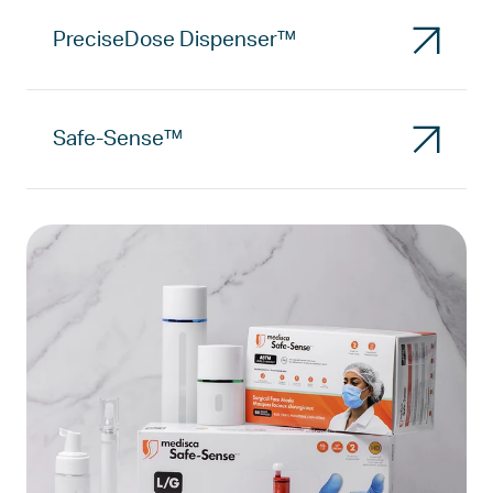
PreciseDose Dispenser™
Safe-Sense™