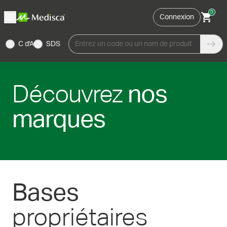
0
Connexion
C d'A
SDS
Entrez un code ou un nom de produit
Découvrez
nos
marques
Bases
propriétaires