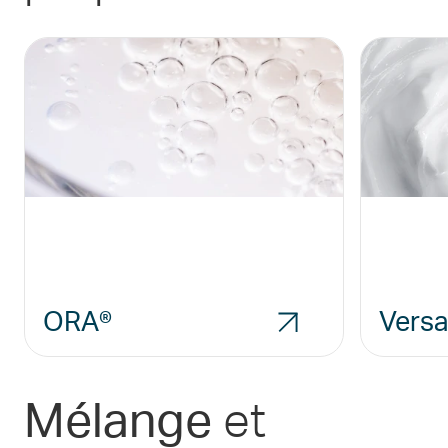
ORA®
Vers
et
Mélange