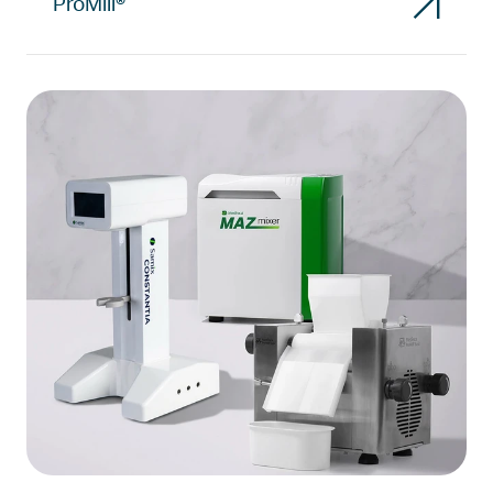
ProMill®