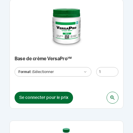
Base de crème VersaPro™
Format
:
Sélectionner
Se connecter pour le prix