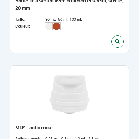
Bouteille à sérum avec bouchon et sceau, stérile,
20 mm
Taille
:
30 mL
50 ml
100 mL
Couleur
:
MD® - actionneur