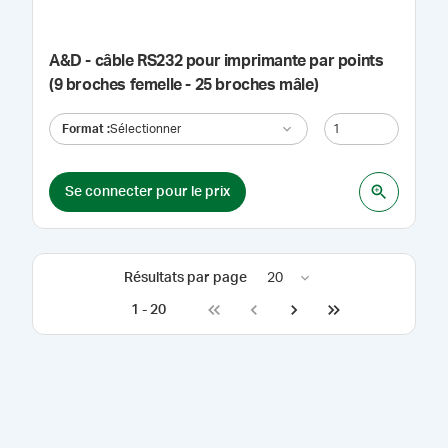
A&D - câble RS232 pour imprimante par points
(9 broches femelle - 25 broches mâle)
Format
:
Sélectionner
Se connecter pour le prix
Résultats par page
20
1
-
20
Go to first page
Go to previous page
Go to next page
Go to last page