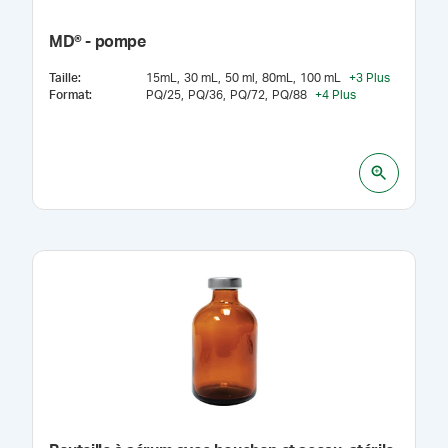
MD® - pompe
Taille
:
15mL
30 mL
50 ml
80mL
100 mL
+
3
Plus
Format
:
PQ/25
PQ/36
PQ/72
PQ/88
+
4
Plus