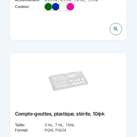
Actionnement
:
0,25 mL
0,5 mL
1,0 mL
1,5 mL
Couleur
:
Compte-gouttes, plastique, stérile, 10/pk
Taille
:
3 mL
7 mL
15mL
Format
:
PQ/6
PQ/24