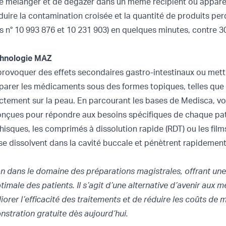
e mélanger et de dégazer dans un même récipient ou apparei
uire la contamination croisée et la quantité de produits pe
s n° 10 993 876 et 10 231 903) en quelques minutes, contre 3
chnologie MAZ
 provoquer des effets secondaires gastro-intestinaux ou mett
réparer les médicaments sous des formes topiques, telles que
ectement sur la peau. En parcourant les
bases de Medisca
, v
nçues pour répondre aux besoins spécifiques de chaque pat
hisques
,
les comprimés à dissolution rapide
(RDT) ou les fil
 se dissolvent dans la cavité buccale et pénètrent rapidement
n dans le domaine des préparations magistrales, offrant une
timale des patients. Il s’agit d’une alternative d’avenir aux m
iorer l’efficacité des traitements et de réduire les coûts de
stration gratuite
dès aujourd’hui.