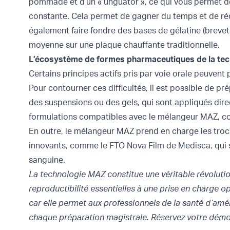
pommade et d’un « unguator », ce qui vous permet d
constante. Cela permet de gagner du temps et de réd
également faire fondre des bases de
gélatine
(brevet
moyenne sur une plaque chauffante traditionnelle.
L’écosystème de formes pharmaceutiques de la te
Certains principes actifs pris par voie orale peuvent
Pour contourner ces difficultés, il est possible de p
des suspensions ou des gels, qui sont appliqués dir
formulations compatibles avec le mélangeur MAZ, co
En outre, le mélangeur MAZ prend en charge les
troc
innovants, comme le
FTO Nova Film de Medisca
, qui
sanguine.
La technologie MAZ constitue une véritable révolutio
reproductibilité essentielles à une prise en charge op
car elle permet aux professionnels de la santé d’amél
chaque préparation magistrale. Réservez votre
démon