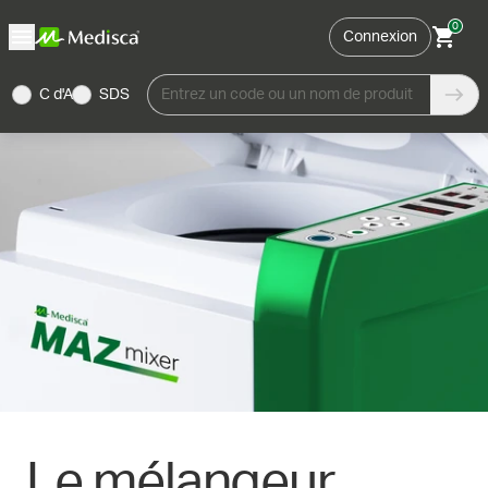
0
Connexion
C d'A
SDS
Entrez un code ou un nom de produit
Le
mélangeur