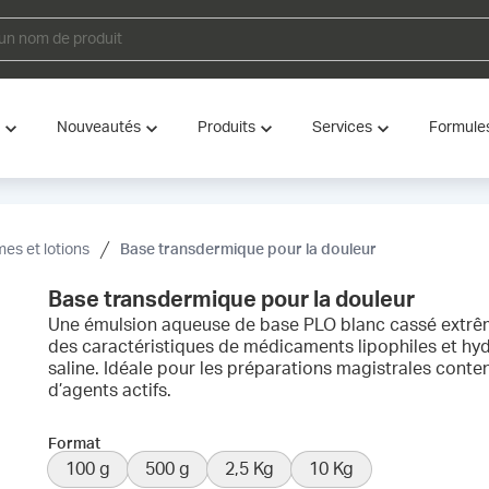
Nouveautés
Produits
Services
Formule
es et lotions
Base transdermique pour la douleur
Base transdermique pour la douleur
Une émulsion aqueuse de base PLO blanc cassé extrê
des caractéristiques de médicaments lipophiles et hydr
saline. Idéale pour les préparations magistrales conte
d’agents actifs.
Format
100 g
500 g
2,5 Kg
10 Kg