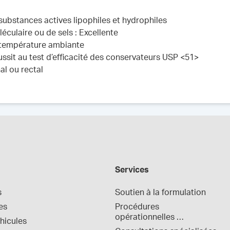
 substances actives lipophiles et hydrophiles
éculaire ou de sels : Excellente
 à température ambiante
ussit au test d’efficacité des conservateurs USP <51>
al ou rectal
Services
s
Soutien à la formulation
es
Procédures 
opérationnelles 
hicules
normalisées