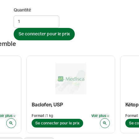
Quantité
Se connecter pour le prix
emble
Baclofen, USP
Kétop
oir plus
Format
:
1 kg
Voir plus
Format
Voir plus
Voir plus
Se connecter pour le prix
Se co