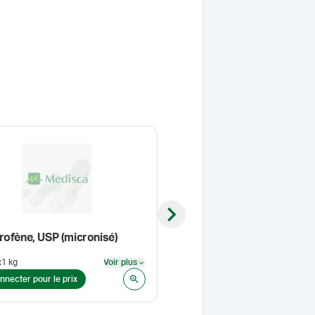
Next slide
rofène, USP (micronisé)
Lidocaïne, USP
:
1 kg
Voir plus
Format
:
1 kg
Voir plus
nnecter pour le prix
Se connecter pour le prix