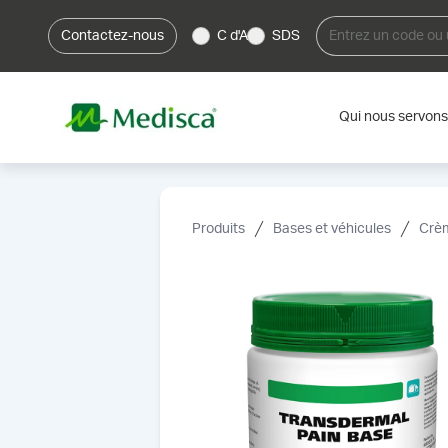
Contactez-nous
C d'A
SDS
Qui nous servons
Produits
Bases et véhicules
Crèm