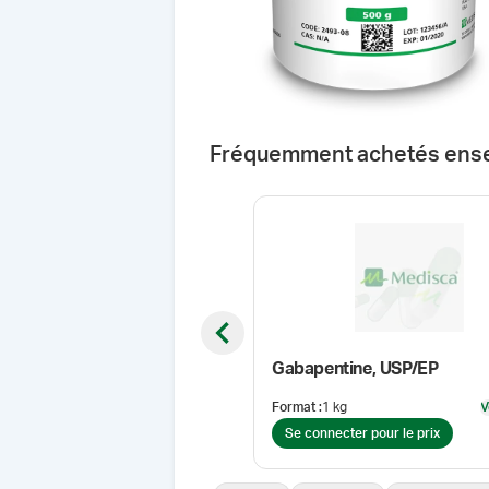
Fréquemment achetés ens
Previous slide
Gabapentine, USP/EP
Format
:
1 kg
V
Se connecter pour le prix