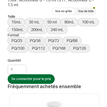
7369 : Actionneur B - 1,0 ml 7217 : Actionneur C -
1,5 ml
Vue en grille
Vue de liste
Taille
15mL
30 mL
50 ml
80mL
100 mL
150mL
200mL
240 mL
Format
PQ/25
PQ/36
PQ/72
PQ/88
PQ/100
PQ/112
PQ/168
PQ/126
Quantité
Se connecter pour le prix
Fréquemment achetés ensemble