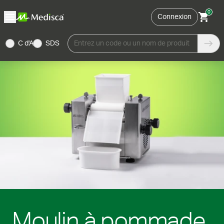
0
Connexion
C d'A
SDS
Entrez un code ou un nom de produit
Moulin à pommade