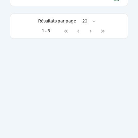
Résultats par page
20
1
-
5
Go to first page
Go to previous page
Go to next page
Go to last page