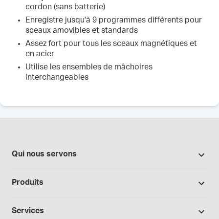
cordon (sans batterie)
Enregistre jusqu'à 9 programmes différents pour
sceaux amovibles et standards
Assez fort pour tous les sceaux magnétiques et
en acier
Utilise les ensembles de mâchoires
interchangeables
Qui nous servons
Pharmacies
Produits
Secteur du cannabis
Promotions
Fabrication sous contrat
Services