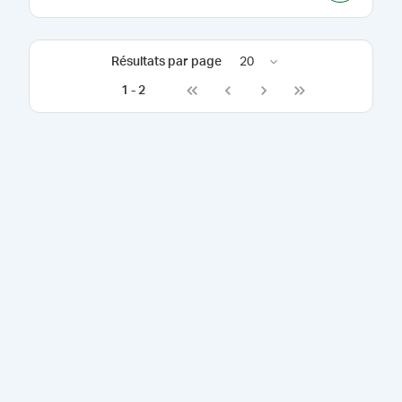
Résultats par page
20
1
-
2
Go to first page
Go to previous page
Go to next page
Go to last page