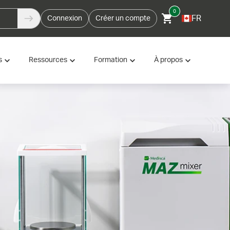
0
FR
Connexion
Créer un compte
s
Ressources
Formation
À propos