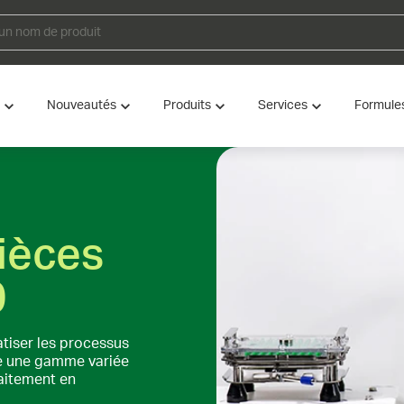
Nouveautés
Produits
Services
Formule
ièces
0
tiser les processus
se une gamme variée
raitement en