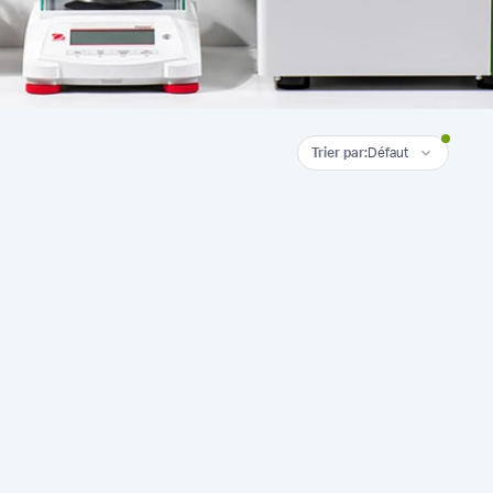
Trier par
:
Défaut