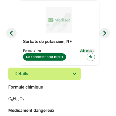
Previous slide
Next sl
Sorbate de potassium, NF
Chl
Format
:
1 kg
Voir plus
Form
Voir plus
Se connecter pour le prix
Se 
Détails
Formule chimique
C
H
O
5
1
2
5
Médicament dangereux