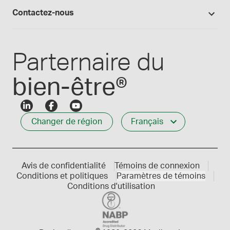
Connexion
Les formules Medisca 101
Qui nous servons
Contactez-nous
Connexion des employés
Carrières
Service à la clientèle
Créer mon compte
Communiques de presse
1-800-665-6334
Parternaire du
bien-être®
Changer de région
Français
Avis de confidentialité
Témoins de connexion
Conditions et politiques
Paramètres de témoins
Conditions d'utilisation