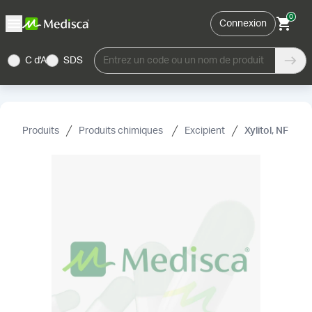
0
Connexion
C d'A
SDS
Entrez un code ou un nom de produit
Produits
Produits chimiques
Excipient
Xylitol, NF