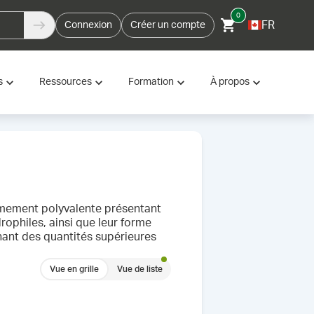
0
FR
Connexion
Créer un compte
s
Ressources
Formation
À propos
mement polyvalente présentant
ophiles, ainsi que leur forme
nant des quantités supérieures
Vue en grille
Vue de liste