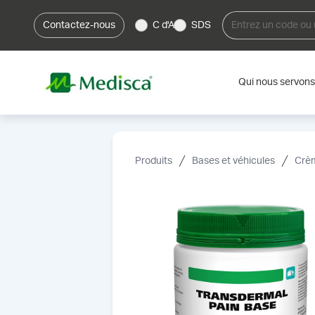
Contactez-nous
C d'A
SDS
Qui nous servons
Produits
Bases et véhicules
Crèm