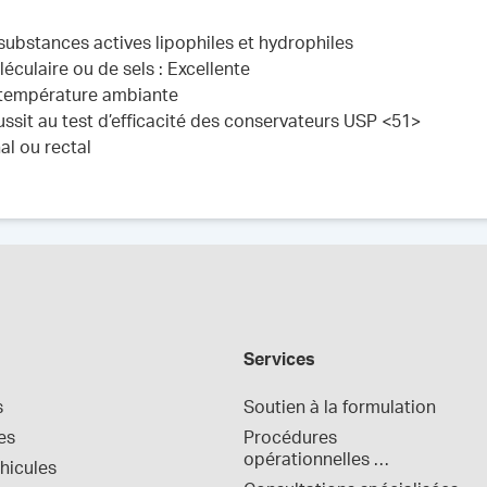
 substances actives lipophiles et hydrophiles
éculaire ou de sels : Excellente
 à température ambiante
ussit au test d’efficacité des conservateurs USP <51>
al ou rectal
Services
s
Soutien à la formulation
es
Procédures 
opérationnelles 
hicules
normalisées