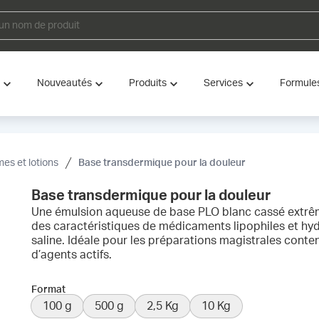
Nouveautés
Produits
Services
Formule
es et lotions
Base transdermique pour la douleur
Base transdermique pour la douleur
Une émulsion aqueuse de base PLO blanc cassé extrê
des caractéristiques de médicaments lipophiles et hydr
saline. Idéale pour les préparations magistrales conte
d’agents actifs.
Format
100 g
500 g
2,5 Kg
10 Kg