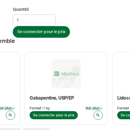
Quantité
Se connecter pour le prix
emble
Gabapentine, USP/EP
Lidoc
oir plus
Format
:
1 kg
Voir plus
Format
Voir plus
Voir plus
Se connecter pour le prix
Se co