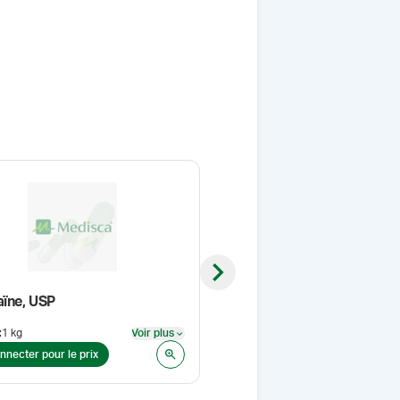
Next slide
aïne, USP
Kétoprofène, USP (microni
:
1 kg
Voir plus
Format
:
1 kg
Voir plus
nnecter pour le prix
Se connecter pour le prix