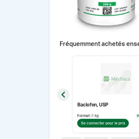
Fréquemment achetés ens
Previous slide
Baclofen, USP
Format
:
1 kg
V
Se connecter pour le prix