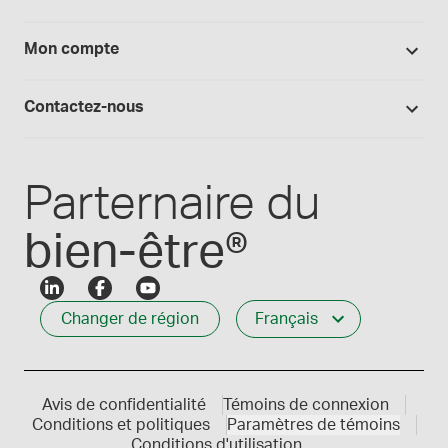
Politique de retour
Blogue Medisca
Arômes, colorants et huiles
Tout sur Medisca
Mon compte
Preparation magistrale 101
Fournitures de laboratoire
Qualité Medisca
Connexion
Les formules Medisca 101
Qui nous servons
Contactez-nous
Connexion des employés
Carrières
Service à la clientèle
Créer mon compte
Communiques de presse
1-800-665-6334
Parternaire du
bien-être®
Changer de région
Français
Avis de confidentialité
Témoins de connexion
Conditions et politiques
Paramètres de témoins
Conditions d'utilisation