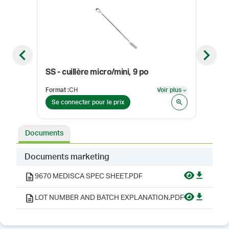
Previous slide
Next sl
SS - cuillère micro/mini, 9 po
Cuil
Format
:
CH
Voir plus
Form
Voir plus
Se connecter pour le prix
Se 
Documents
Documents marketing
9670 MEDISCA SPEC SHEET.PDF
LOT NUMBER AND BATCH EXPLANATION.PDF