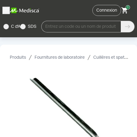
0
Connexion
C d'A
SDS
Entrez un code ou un nom de produit
Produits
Fournitures de laboratoire
Cuillères et spatules