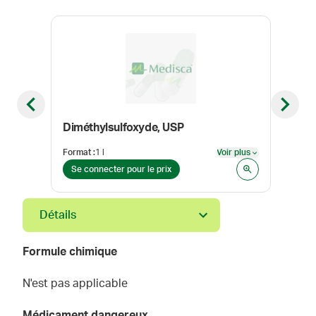
Previous slide
Next sl
Diméthylsulfoxyde, USP
Flav
Format
:
1 l
Voir plus
Form
Voir plus
Se connecter pour le prix
Se 
Détails
Formule chimique
N'est pas applicable
Médicament dangereux