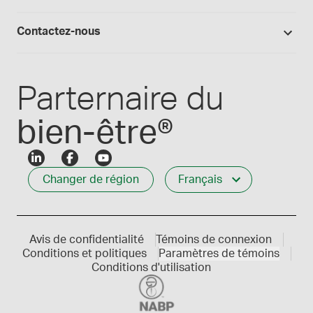
Fournitures de laboratoire
Qualité Medisca
Connexion
Les formules Medisca 101
Qui nous servons
Contactez-nous
Connexion des employés
Carrières
Service à la clientèle
Créer mon compte
Communiques de presse
1-800-665-6334
Parternaire du
bien-être®
Changer de région
Français
Avis de confidentialité
Témoins de connexion
Conditions et politiques
Paramètres de témoins
Conditions d'utilisation