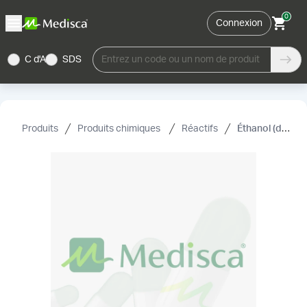
0
Connexion
C d'A
SDS
Entrez un code ou un nom de produit
Produits
Produits chimiques
Réactifs
Éthanol (dénaturé) (alcool éthylique)