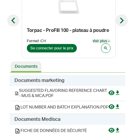
Previous slide
Next sl
Torpac - ProFill 100 - plateau à poudre
Sami
Format
:
CH
Voir plus
Coul
Voir plus
Se connecter pour le prix
Se 
Documents
Documents marketing
SUGGESTED FLAVORING REFERENCE CHART
- MUS & MCA.PDF
LOT NUMBER AND BATCH EXPLANATION.PDF
Documents Medisca
FICHE DE DONNÉES DE SÉCURITÉ