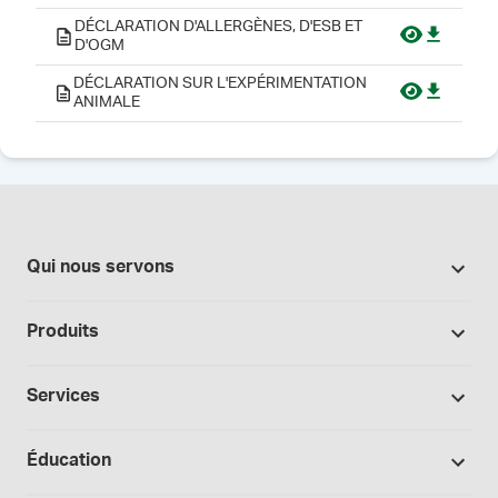
DÉCLARATION D'ALLERGÈNES, D'ESB ET
D'OGM
DÉCLARATION SUR L'EXPÉRIMENTATION
ANIMALE
Qui nous servons
Pharmacies
Produits
Secteur du cannabis
Promotions
Fabrication sous contrat
Services
Nos marques
Hôpitaux et cliniques
Soutien à la formulation
Bases et véhicules
Éducation
Laboratoire et recherche
Procédures opérationnelles normalisées
Capsules