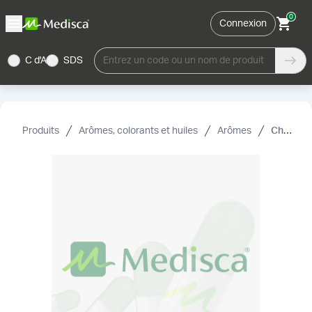
0
Connexion
C d'A
SDS
Entrez un code ou un nom de produit
Produits
Arômes, colorants et huiles
Arômes
Chocolat