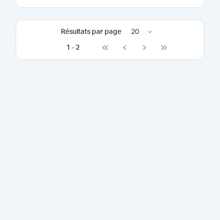
Résultats par page
20
1
-
2
Go to first page
Go to previous page
Go to next page
Go to last page