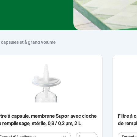
 à capsules et à grand volume
iltre à capsule, membrane Supor avec cloche
Filtre à
 remplissage, stérile, 0,8 / 0,2 µm, 2 L
de rempli
Format
:
Sélectionner
Format
: