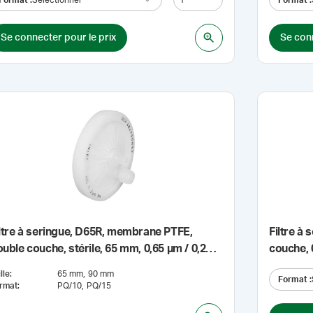
Se connecter pour le prix
Se conn
ltre à seringue, D65R, membrane PTFE,
Filtre à
uble couche, stérile, 65 mm, 0,65 µm / 0,2
couche, 0
m
lle
:
65 mm
90 mm
Format
:
rmat
:
PQ/10
PQ/15