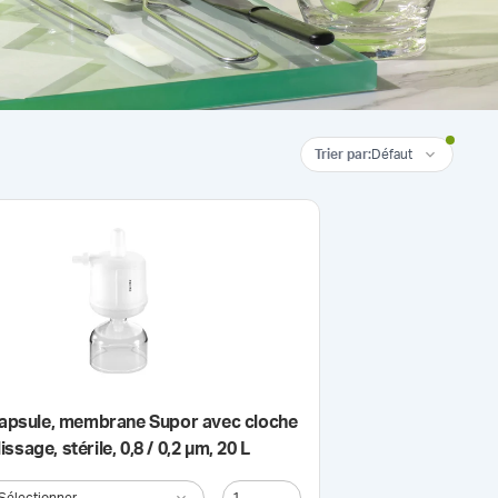
Trier par
:
Défaut
 capsule, membrane Supor avec cloche
ssage, stérile, 0,8 / 0,2 µm, 20 L
Sélectionner