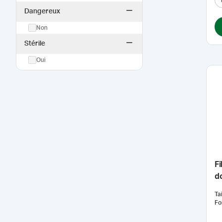
Dangereux
Non
Stérile
Oui
Fi
do
µ
Tai
Fo