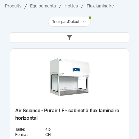
Produits
Equipements
Hottes
Flux laminaire
Trier par
:
Défaut
Air Science - Purair LF - cabinet à flux laminaire
horizontal
Taille
:
4 pi
Format
:
CH