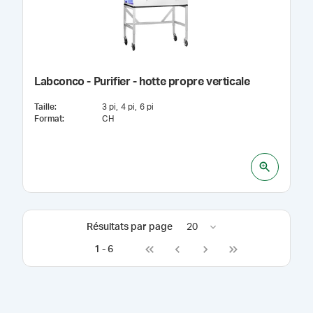
Labconco - Purifier - hotte propre verticale
Taille
:
3 pi
4 pi
6 pi
Format
:
CH
Résultats par page
20
1
-
6
Go to first page
Go to previous page
Go to next page
Go to last page