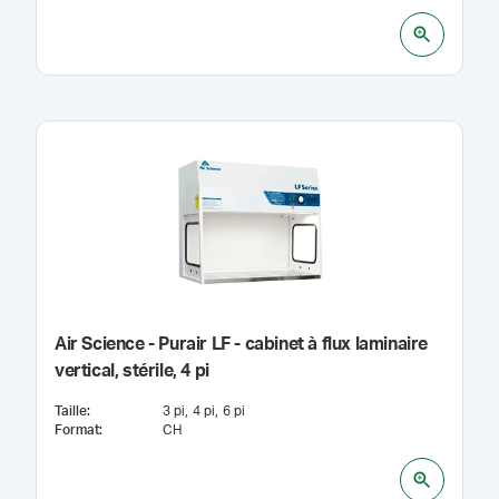
Air Science - Purair LF - cabinet à flux laminaire
vertical, stérile, 4 pi
Taille
:
3 pi
4 pi
6 pi
Format
:
CH