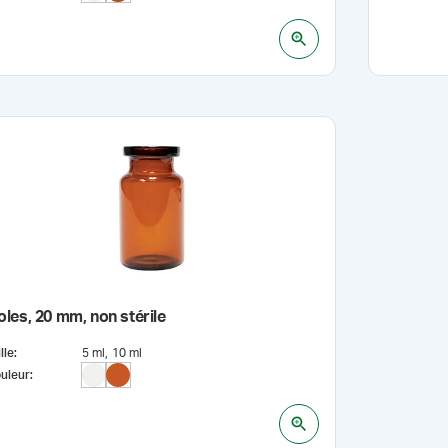
oles, 20 mm, non stérile
lle
:
5 ml
10 ml
uleur
: