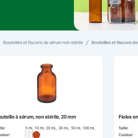
Bouteilles et flacons de sérum non stérile
Bouteilles et flacons d
uteille à sérum, non stérile, 20 mm
Fioles en
lle
:
5 ml
10 ml
20 mL
30 mL
50 ml
100 mL
Taille
:
uleur
:
Couleur
: