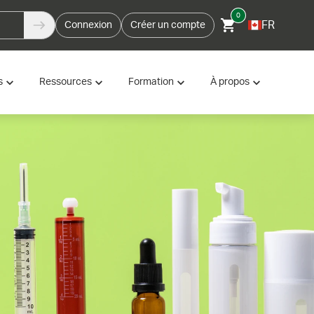
0
FR
Connexion
Créer un compte
s
Ressources
Formation
À propos