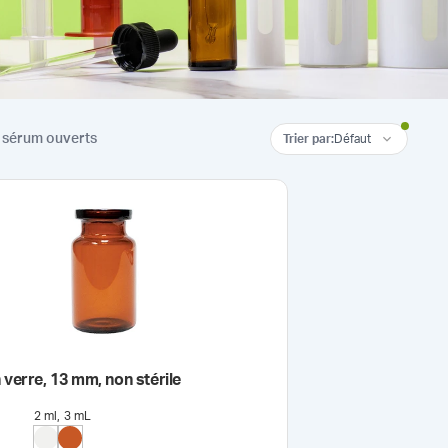
e sérum ouverts
Trier par
:
Défaut
 verre, 13 mm, non stérile
2 ml
3 mL