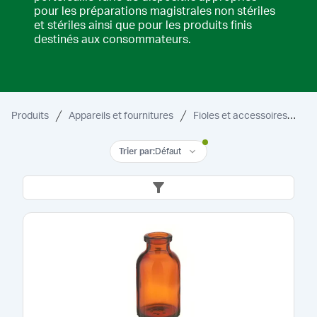
pour les préparations magistrales non stériles
et stériles ainsi que pour les produits finis
destinés aux consommateurs.
Produits
Appareils et fournitures
Fioles et accessoires
Bo
Trier par
:
Défaut