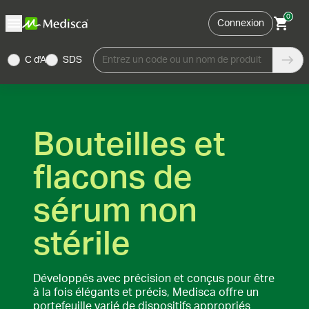
0
Connexion
C d'A
SDS
Entrez un code ou un nom de produit
Bouteilles et
flacons de
sérum non
stérile
Développés avec précision et conçus pour être
à la fois élégants et précis, Medisca offre un
portefeuille varié de dispositifs appropriés