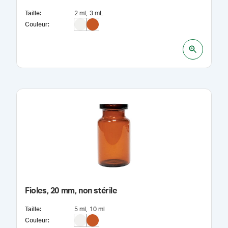
Taille
:
2 ml
3 mL
Couleur
:
Fioles, 20 mm, non stérile
Taille
:
5 ml
10 ml
Couleur
: