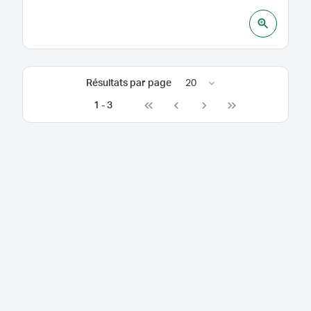
Résultats par page
20
1
-
3
Go to first page
Go to previous page
Go to next page
Go to last page