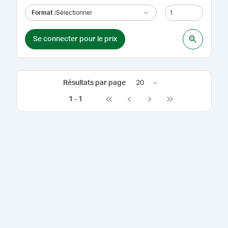
Format
:
Sélectionner
Se connecter pour le prix
Résultats par page
20
1
-
1
Go to first page
Go to previous page
Go to next page
Go to last page