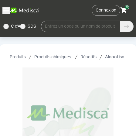
0
Connexion
C d'A
SDS
Entrez un code ou un nom de produit
Produits
Produits chimiques
Réactifs
Alcool isopropylique, USP (99%)