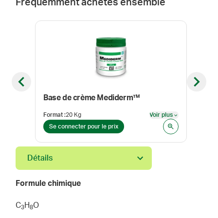
Fréquemment achetés ensemble
Previous slide
Next sl
Base de crème Mediderm™
Bic
Format
:
20 Kg
Voir plus
Form
Voir plus
Se connecter pour le prix
Se 
Détails
Formule chimique
C
H
O
3
8