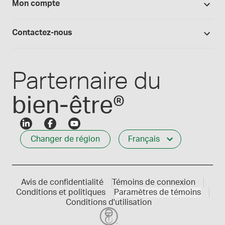
Mon compte
Preparation magistrale 101
Fournitures de laboratoire
Qualité Medisca
Connexion
Les formules Medisca 101
Qui nous servons
Contactez-nous
Connexion des employés
Carrières
Service à la clientèle
Créer mon compte
Communiques de presse
1-800-665-6334
Parternaire du
bien-être®
Changer de région
Français
Avis de confidentialité
Témoins de connexion
Conditions et politiques
Paramètres de témoins
Conditions d'utilisation