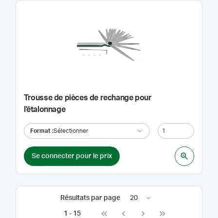
Trousse de pièces de rechange pour
l'étalonnage
Format
:
Sélectionner
Se connecter pour le prix
Résultats par page
20
1
-
15
Go to first page
Go to previous page
Go to next page
Go to last page