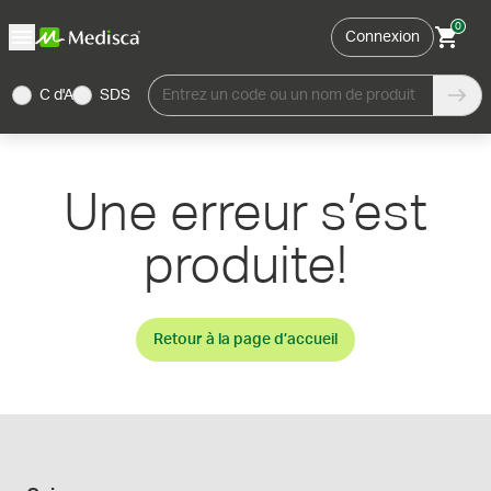
0
Connexion
C d'A
SDS
Entrez un code ou un nom de produit
Une erreur s’est
produite!
Retour à la page d’accueil