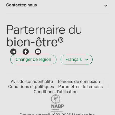
Connexion
Les formules Medisca 101
Qui nous servons
Contactez-nous
Connexion des employés
Carrières
Service à la clientèle
Créer mon compte
Communiques de presse
1-800-665-6334
Parternaire du
bien-être®
Changer de région
Français
Avis de confidentialité
Témoins de connexion
Conditions et politiques
Paramètres de témoins
Conditions d'utilisation
©