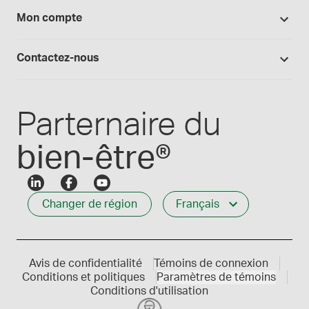
Blogue Medisca
Arômes, colorants et huiles
Tout sur Medisca
Mon compte
Preparation magistrale 101
Fournitures de laboratoire
Qualité Medisca
Connexion
Les formules Medisca 101
Qui nous servons
Contactez-nous
Connexion des employés
Carrières
Service à la clientèle
Créer mon compte
Communiques de presse
1-800-665-6334
Parternaire du
bien-être®
Changer de région
Français
Avis de confidentialité
Témoins de connexion
Conditions et politiques
Paramètres de témoins
Conditions d'utilisation