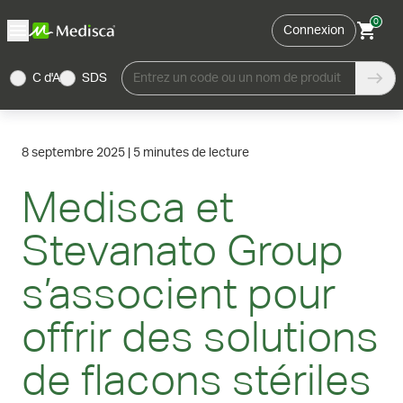
0
Connexion
C d'A
SDS
Entrez un code ou un nom de produit
8 septembre 2025
|
5 minutes de lecture
Medisca et
Stevanato Group
s’associent pour
offrir des solutions
de flacons stériles