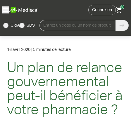
0
Connexion
C d'A
SDS
Entrez un code ou un nom de produit
16 avril 2020
|
5 minutes de lecture
Un plan de relance
gouvernemental
peut-il bénéficier à
votre pharmacie ?