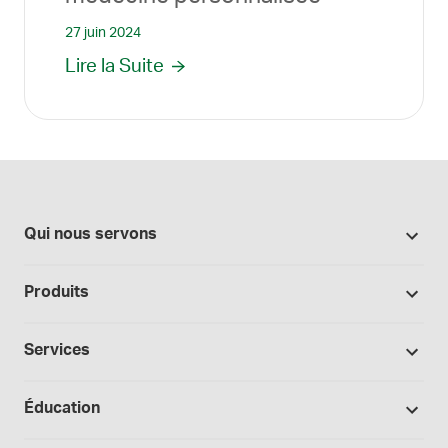
27 juin 2024
Lire la Suite
Qui nous servons
Pharmacies
Produits
Secteur du cannabis
Promotions
Fabrication sous contrat
Services
Nos marques
Hôpitaux et cliniques
Soutien à la formulation
Bases et véhicules
Éducation
Laboratoire et recherche
Procédures opérationnelles normalisées
Capsules