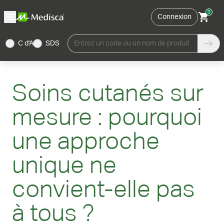
0
Connexion
C d'A
SDS
Entrez un code ou un nom de produit
Soins cutanés sur
mesure : pourquoi
une approche
unique ne
convient-elle pas
à tous ?