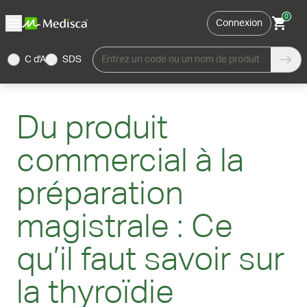
0
Connexion
C d'A
SDS
Entrez un code ou un nom de produit
Du produit
commercial à la
préparation
magistrale : Ce
qu’il faut savoir sur
la thyroïdie