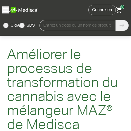
0
Connexion
C d'A
SDS
Entrez un code ou un nom de produit
Améliorer le
processus de
transformation du
cannabis avec le
mélangeur MAZ®
de Medisca