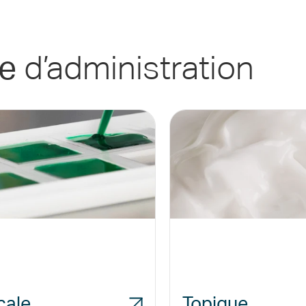
d’administration
ie
cale
Topique