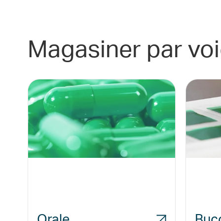
Magasiner par vo
Orale
Buc