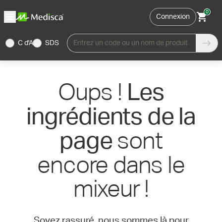
0
Connexion
C d'A
SDS
Entrez un code ou un nom de produit
Oups !
Les
ingrédients de la
sont
page
encore dans le
mixeur !
Soyez rassuré, nous sommes là pour