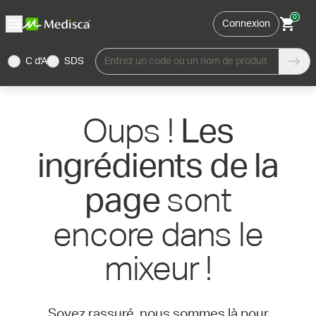
0
Connexion
C d'A
SDS
Entrez un code ou un nom de produit
Oups !
Les
ingrédients de la
sont
page
encore dans le
mixeur !
Soyez rassuré, nous sommes là pour