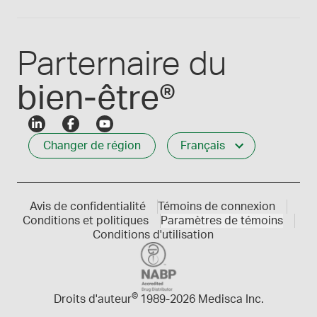
Connexion des employés
Carrières
Service à la clientèle
Créer mon compte
Communiques de presse
1-800-665-6334
Parternaire du
bien-être®
Changer de région
Français
Avis de confidentialité
Témoins de connexion
Conditions et politiques
Paramètres de témoins
Conditions d'utilisation
©
Droits d'auteur
1989-
2026 Medisca Inc.