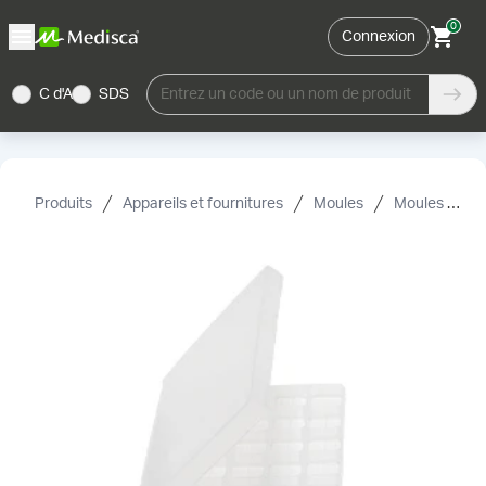
0
Connexion
C d'A
SDS
Entrez un code ou un nom de produit
Produits
Appareils et fournitures
Moules
Moules et accessoires pour CDR et Trochisques