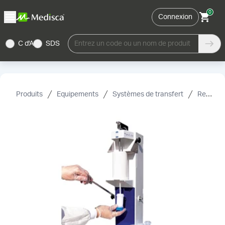
0
Connexion
C d'A
SDS
Entrez un code ou un nom de produit
Produits
Equipements
Systèmes de transfert
Remplisseurs de crème et accessoires