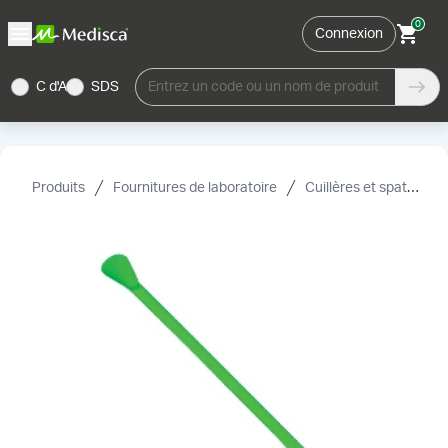
0
Connexion
C d'A
SDS
Entrez un code ou un nom de produit
Produits
Fournitures de laboratoire
Cuillères et spatules