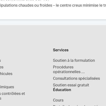
pulations chaudes ou froides – le centre creux minimise le t
Services
s
Soutien à la formulation
es
Procédures 
opérationnelles 
hicules
normalisées
Consultations spécialisées
Soutien essai gratuit
himiques
Éducation
contrôlées et 
s
Cours