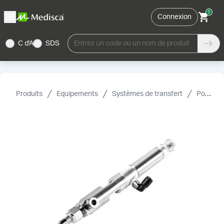
0
Connexion
C d'A
SDS
Entrez un code ou un nom de produit
Produits
Equipements
Systèmes de transfert
Pompe de transfert de fluide et accessoires