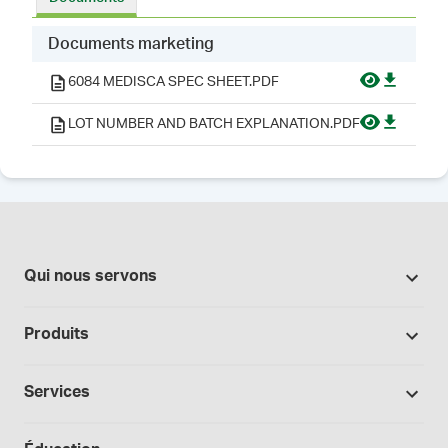
Documents marketing
6084 MEDISCA SPEC SHEET.PDF
LOT NUMBER AND BATCH EXPLANATION.PDF
Qui nous servons
Pharmacies
Produits
Secteur du cannabis
Promotions
Fabrication sous contrat
Services
Nos marques
Hôpitaux et cliniques
Soutien à la formulation
Bases et véhicules