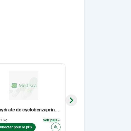
Next slide
Chlorhydrate de cyclobenzaprine, USP
Diméthylsulfoxyde, USP
:
1 kg
Voir plus
Format
:
1 l
Voir plus
nnecter pour le prix
Se connecter pour le prix