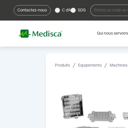
Contactez-nous
C d'A
SDS
Qui nous servons
Produits
Equipements
Machines 