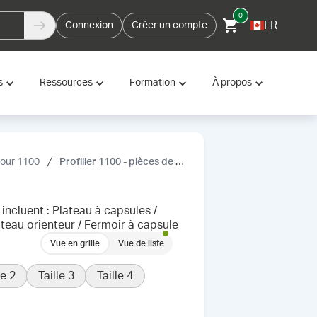
0
FR
Connexion
Créer un compte
s
Ressources
Formation
À propos
our 1100
Profiller 1100 - pièces de rechange
ncluent : Plateau à capsules /
ateau orienteur / Fermoir à capsule
Vue en grille
Vue de liste
le 2
Taille 3
Taille 4