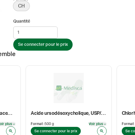
CH
Quantité
Se connecter pour le prix
emble
Profiller 1100 - plaque d'espacement
Acide ursodésoxycholique, USP/EP
oir plus
Format
:
500 g
Voir plus
Format
Voir plus
Voir plus
Se connecter pour le prix
Se co