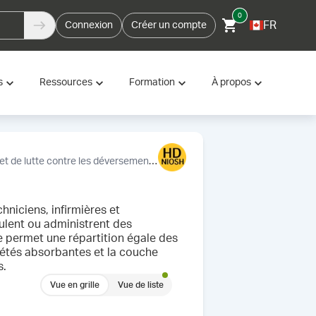
0
FR
Connexion
Créer un compte
s
Ressources
Formation
À propos
t de lutte contre les déversements
Tapis de préparation, stérile, 
hniciens, infirmières et
ulent ou administrent des
 permet une répartition égale des
riétés absorbantes et la couche
s.
Vue en grille
Vue de liste