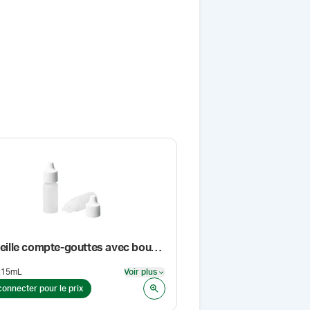
Bouteille compte-gouttes avec bouchon et embout, stérile, naturel, 2/pq
:
15mL
Voir plus
Voir plus
connecter pour le prix