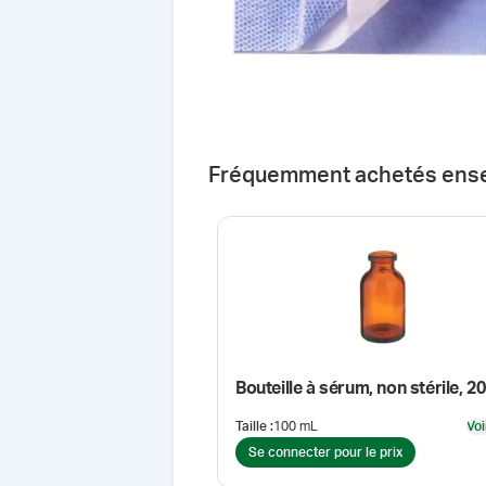
Fréquemment achetés ens
Bouteille à sérum, non stérile, 
Taille
:
100 mL
Voi
Se connecter pour le prix