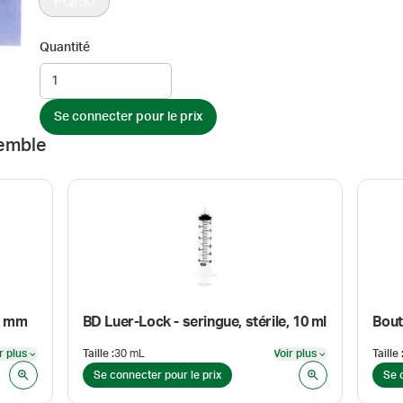
PQ/50
Quantité
Se connecter pour le prix
emble
20 mm
BD Luer-Lock - seringue, stérile, 10 ml
r plus
Taille
:
30 mL
Voir plus
Taille
Voir plus
Voir plus
Se connecter pour le prix
Se 