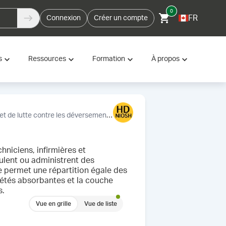
0
FR
Connexion
Créer un compte
s
Ressources
Formation
À propos
t de lutte contre les déversements
Tapis de préparation, stérile, 
hniciens, infirmières et
ulent ou administrent des
 permet une répartition égale des
riétés absorbantes et la couche
s.
Vue en grille
Vue de liste