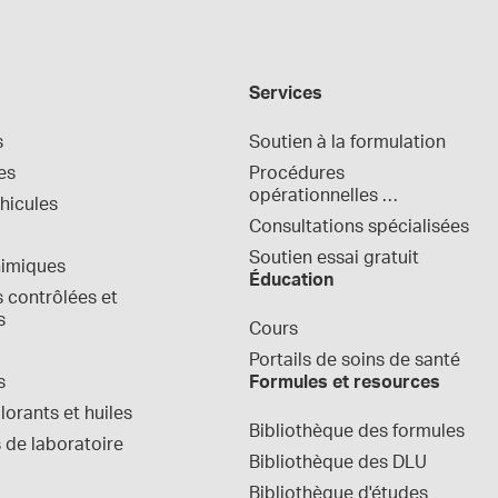
Services
s
Soutien à la formulation
es
Procédures 
opérationnelles 
hicules
normalisées
Consultations spécialisées
Soutien essai gratuit
himiques
Éducation
contrôlées et 
s
Cours
Portails de soins de santé
s
Formules et resources
orants et huiles
Bibliothèque des formules
 de laboratoire
Bibliothèque des DLU
Bibliothèque d'études