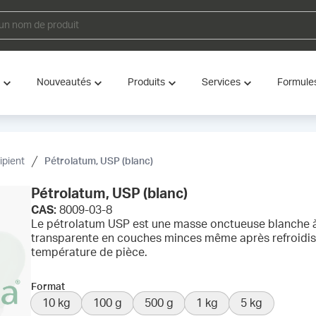
Nouveautés
Produits
Services
Formule
ipient
Pétrolatum, USP (blanc)
Pétrolatum, USP (blanc)
CAS:
8009-03-8
Le pétrolatum USP est une masse onctueuse blanche à
transparente en couches minces même après refroidisse
température de pièce.
Format
10 kg
100 g
500 g
1 kg
5 kg