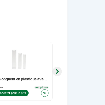
Next slide
Tube à onguent en plastique avec bouchon
Gel de base NovaFilm™
 oz
Voir plus
Format
:
500 g
Voir plus
nnecter pour le prix
Se connecter pour le prix