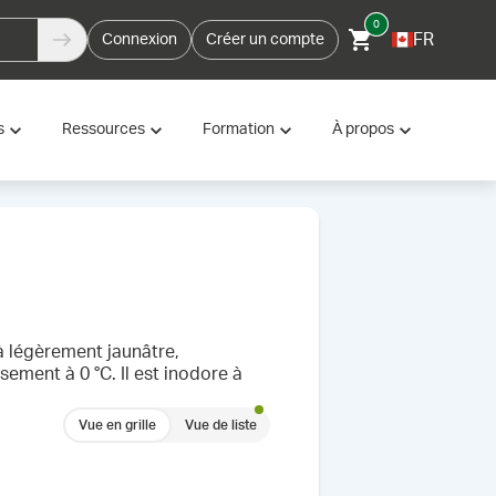
0
FR
Connexion
Créer un compte
s
Ressources
Formation
À propos
 légèrement jaunâtre,
ment à 0 °C. Il est inodore à
Vue en grille
Vue de liste