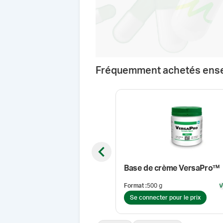
Fréquemment achetés ens
Previous slide
Base de crème VersaPro™
Format
:
500 g
V
Se connecter pour le prix