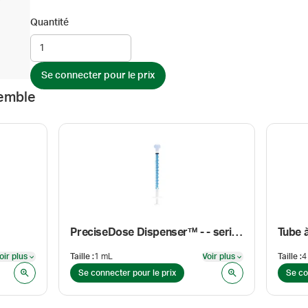
Quantité
Se connecter pour le prix
emble
PreciseDose Dispenser™ - - seringue avec capuchon
oir plus
Taille
:
1 mL
Voir plus
Taille
:
4
Voir plus
Voir plus
Se connecter pour le prix
Se co