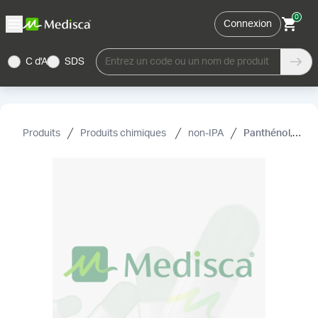
0
Connexion
C d'A
SDS
Entrez un code ou un nom de produit
Produits
Produits chimiques
non-IPA
Panthénol, USP