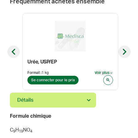
Fréquemment achetés ensemble
Previous slide
Next sl
Urée, USP/EP
Acid
Format
:
1 kg
Voir plus
Form
Voir plus
Se connecter pour le prix
Se 
Détails
Formule chimique
C
H
NO
9
1
9
4