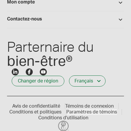
Mon compte
Preparation magistrale 101
Fournitures de laboratoire
Qualité Medisca
Connexion
Les formules Medisca 101
Qui nous servons
Contactez-nous
Connexion des employés
Carrières
Service à la clientèle
Créer mon compte
Communiques de presse
1-800-665-6334
Parternaire du
bien-être®
Changer de région
Français
Avis de confidentialité
Témoins de connexion
Conditions et politiques
Paramètres de témoins
Conditions d'utilisation