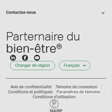
Preparation magistrale 101
Fournitures de laboratoire
Qualité Medisca
Connexion
Les formules Medisca 101
Qui nous servons
Contactez-nous
Connexion des employés
Carrières
Service à la clientèle
Créer mon compte
Communiques de presse
1-800-665-6334
Parternaire du
bien-être®
Changer de région
Français
Avis de confidentialité
Témoins de connexion
Conditions et politiques
Paramètres de témoins
Conditions d'utilisation