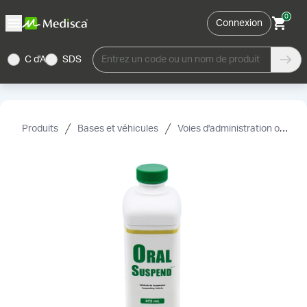
0
Connexion
C d'A
SDS
Entrez un code ou un nom de produit
Produits
Bases et véhicules
Voies d'administration orale