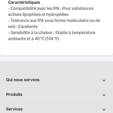
Caractéristiques
- Compatibilité avec les IPA : Pour substances
actives lipophiles et hydrophiles
- Tolérance aux IPA sous forme moléculaire ou de
sels : Excellente
- Sensibilité à la chaleur : Stable à température
ambiante et à 40 °C (104 °F)
Qui nous servons
Pharmacies
Produits
Secteur du cannabis
Promotions
Fabrication sous contrat
Services