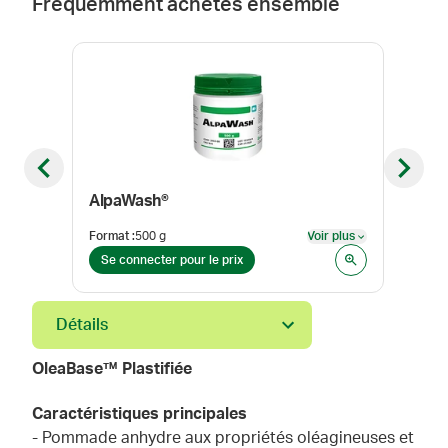
Fréquemment achetés ensemble
Previous slide
Next sl
AlpaWash®
Chlo
Format
:
500 g
Voir plus
Form
Voir plus
Se connecter pour le prix
Se 
Détails
OleaBase™ Plastifiée
Caractéristiques principales
- Pommade anhydre aux propriétés oléagineuses et