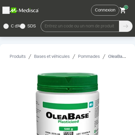
0
Connexion
C d'A
SDS
Entrez un code ou un nom de produit
Produits
Bases et véhicules
Pommades
OleaBase™, souple