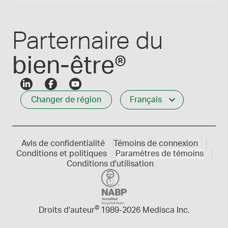
Connexion des employés
Carrières
Service à la clientèle
Créer mon compte
Communiques de presse
1-800-665-6334
Parternaire du
bien-être®
Changer de région
Français
Avis de confidentialité
Témoins de connexion
Conditions et politiques
Paramètres de témoins
Conditions d'utilisation
©
Droits d'auteur
1989-
2026 Medisca Inc.