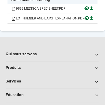
9668 MEDISCA SPEC SHEET.PDF
LOT NUMBER AND BATCH EXPLANATION.PDF
Qui nous servons
Pharmacies
Produits
Secteur du cannabis
Promotions
Fabrication sous contrat
Services
Nos marques
Hôpitaux et cliniques
Soutien à la formulation
Bases et véhicules
Éducation
Laboratoire et recherche
Procédures opérationnelles normalisées
Capsules
Cours