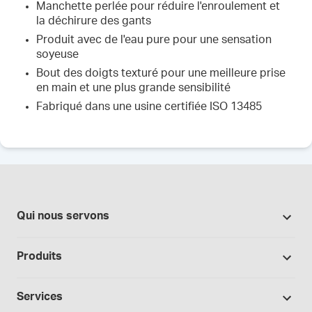
Manchette perlée pour réduire l'enroulement et
la déchirure des gants
Produit avec de l'eau pure pour une sensation
soyeuse
Bout des doigts texturé pour une meilleure prise
en main et une plus grande sensibilité
Fabriqué dans une usine certifiée ISO 13485
Qui nous servons
Pharmacies
Produits
Secteur du cannabis
Promotions
Fabrication sous contrat
Services
Nos marques